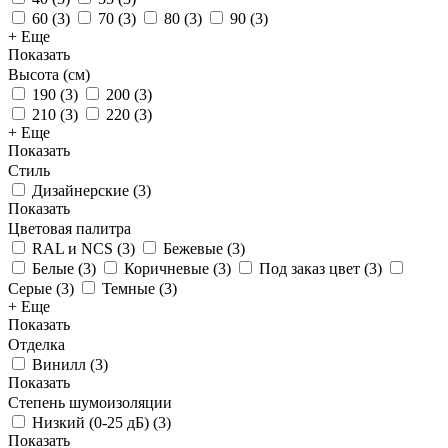
60
(
3
)
70
(
3
)
80
(
3
)
90
(
3
)
+ Еще
Показать
Высота (см)
190
(
3
)
200
(
3
)
210
(
3
)
220
(
3
)
+ Еще
Показать
Стиль
Дизайнерские
(
3
)
Показать
Цветовая палитра
RAL и NCS
(
3
)
Бежевые
(
3
)
Белые
(
3
)
Коричневые
(
3
)
Под заказ цвет
(
3
)
Серые
(
3
)
Темные
(
3
)
+ Еще
Показать
Отделка
Винилл
(
3
)
Показать
Степень шумоизоляции
Низкий (0-25 дБ)
(
3
)
Показать